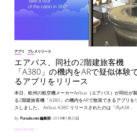
アプリ
プレスリリース
エアバス、同社の2階建旅客機
「A380」の機内をARで疑似体験
るアプリをリリース
本日、欧州の航空機メーカーAirbus（エアバス）が同社が
る2階建旅客機「A380」の機内をARで散策できるアプリを
スしました。 Airbus A380 リリースされたのは「iflyA38...
By
Purudo.net 編集部
2018年1月25日
READ MORE