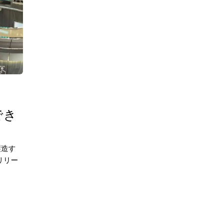
でき
製造す
リリー