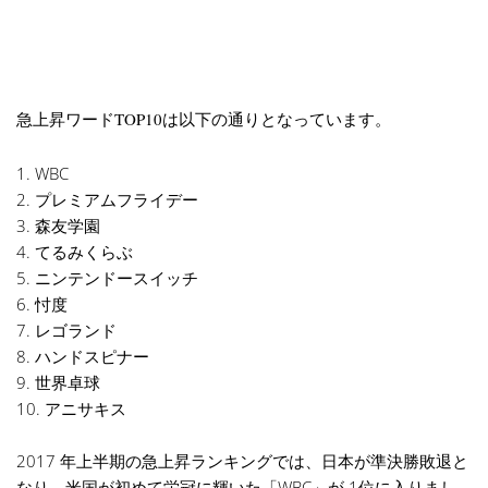
急上昇ワードTOP10は以下の通りとなっています。
1. WBC
2. プレミアムフライデー
3. 森友学園
4. てるみくらぶ
5. ニンテンドースイッチ
6. 忖度
7. レゴランド
8. ハンドスピナー
9. 世界卓球
10. アニサキス
2017 年上半期の急上昇ランキングでは、日本が準決勝敗退と
なり、米国が初めて栄冠に輝いた「WBC」が 1位に入りまし