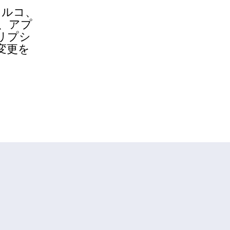
トルコ、
、アプ
リプシ
変更を