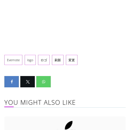
Evernote
logo
ロゴ
刷新
変更
YOU MIGHT ALSO LIKE