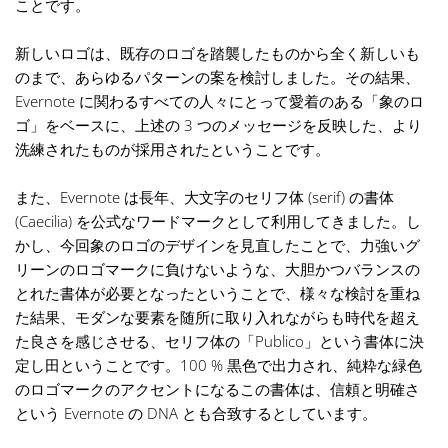
ことです。
新しいロゴは、既存のロゴを踏襲したものから全く新しいも
のまで、あらゆるパターンの案を検討しました。その結果、
Evernote に関わるすべての人々にとって愛着のある「象のロ
ゴ」をベースに、上述の 3 つのメッセージを反映した、より
洗練されたものが採用されたということです。
また、Evernote は長年、大文字のセリフ体 (serif) の書体
(Caecilia) を公式なワードマークとして利用してきました。し
かし、今回象のロゴのデザインを見直したことで、力強いグ
リーンのロゴマークに負けないような、大胆かつバランスの
とれた書体が必要となったということで、様々な検討を重ね
た結果、モダンな要素を随所に取り入れながらも時代を超え
た良さを感じさせる、セリフ体の「Publico」という書体に決
定し田ということです。100 % 黒色で出力され、純粋な緑色
のロゴマークのアクセントになるこの書体は、信頼と明確さ
という Evernote の DNA とも合致するとしています。