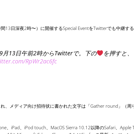
13日深夜2時〜）に開催するSpecial EventをTwitterでも中継
13日午前2時からTwitterで。下の
を押すと、
witter.com/RpWr2ac6fc
rで実施され、メディア向け招待状に書かれた文字は「Gather round」（
、iPod touch、MacOS Sierra 10.12以降のSafari、Apple