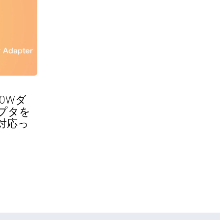
40Wダ
プタを
対応っ