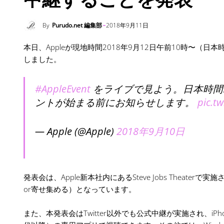
By
Purudo.net 編集部
2018年9月11日
本日、Appleが現地時間2018年9月12日午前10時〜（日本時間
しました。
#AppleEvent
をライブで見よう。日本時間9月
ントが始まる前にお知らせします。
pic.t
— Apple (@Apple)
2018年9月10日
発表会は、Apple新本社内にあるSteve Jobs Theate
or寄せ集める）となっています。
また、本発表会はTwitter以外でも公式中継が実施され、iPhone、iPad