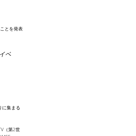
することを発表
イベ
周りに集まる
 TV（第2世