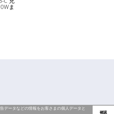
-C 充
0Wま
告データなどの情報をお客さまの個人データと
確認