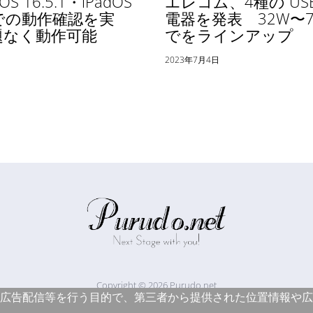
iOS 16.5.1・iPadOS
エレコム、4種の USB
1 での動作確認を実
電器を発表 32W〜7
題なく動作可能
でをラインアップ
日
2023年7月4日
Copyright © 2026 Purudo.net
広告配信等を行う目的で、第三者から提供された位置情報や広