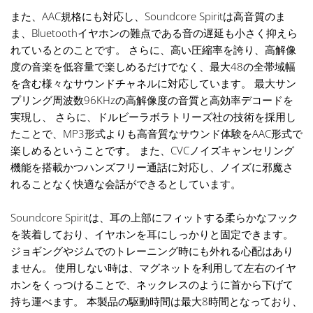
また、AAC規格にも対応し、Soundcore Spiritは高音質のま
ま、Bluetoothイヤホンの難点である音の遅延も小さく抑えら
れているとのことです。 さらに、高い圧縮率を誇り、高解像
度の音楽を低容量で楽しめるだけでなく、最大48の全帯域幅
を含む様々なサウンドチャネルに対応しています。 最大サン
プリング周波数96KHzの高解像度の音質と高効率デコードを
実現し、 さらに、ドルビーラボラトリーズ社の技術を採用し
たことで、MP3形式よりも高音質なサウンド体験をAAC形式で
楽しめるということです。 また、CVCノイズキャンセリング
機能を搭載かつハンズフリー通話に対応し、ノイズに邪魔さ
れることなく快適な会話ができるとしています。
Soundcore Spiritは、耳の上部にフィットする柔らかなフック
を装着しており、イヤホンを耳にしっかりと固定できます。
ジョギングやジムでのトレーニング時にも外れる心配はあり
ません。 使用しない時は、マグネットを利用して左右のイヤ
ホンをくっつけることで、ネックレスのように首から下げて
持ち運べます。 本製品の駆動時間は最大8時間となっており、