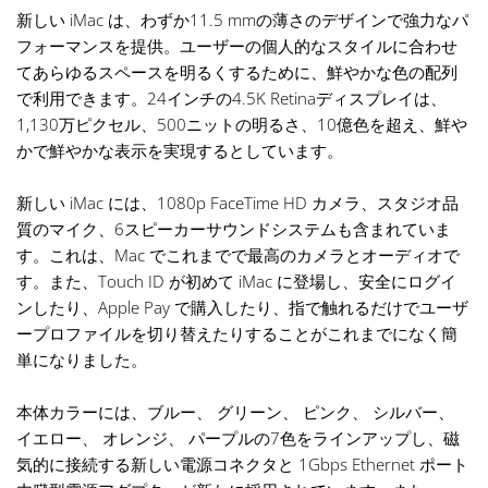
新しい iMac は、わずか11.5 mmの薄さのデザインで強力なパ
フォーマンスを提供。ユーザーの個人的なスタイルに合わせ
てあらゆるスペースを明るくするために、鮮やかな色の配列
で利用できます。24インチの4.5K Retinaディスプレイは、
1,130万ピクセル、500ニットの明るさ、10億色を超え、鮮や
かで鮮やかな表示を実現するとしています。
新しい iMac には、1080p FaceTime HD カメラ、スタジオ品
質のマイク、6スピーカーサウンドシステムも含まれていま
す。これは、Mac でこれまでで最高のカメラとオーディオで
す。また、Touch ID が初めて iMac に登場し、安全にログイ
ンしたり、Apple Pay で購入したり、指で触れるだけでユーザ
ープロファイルを切り替えたりすることがこれまでになく簡
単になりました。
本体カラーには、ブルー、 グリーン、 ピンク、 シルバー、
イエロー、 オレンジ、 パープルの7色をラインアップし、磁
気的に接続する新しい電源コネクタと 1Gbps Ethernet ポート