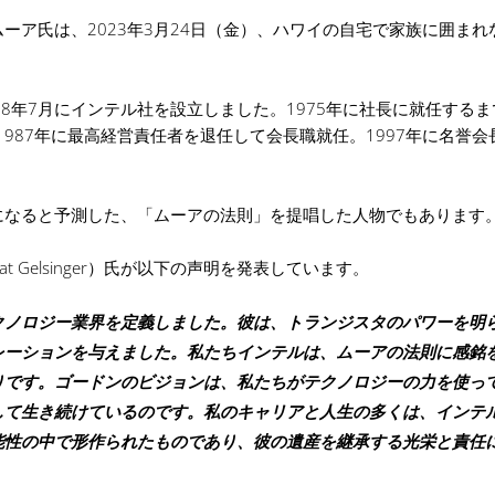
ーア氏は、2023年3月24日（金）、ハワイの自宅で家族に囲まれ
8年7月にインテル社を設立しました。1975年に社長に就任する
1987年に最高経営責任者を退任して会長職就任。1997年に名誉会
倍になると予測した、「ムーアの法則」を提唱した人物でもあります
t Gelsinger）氏が以下の声明を発表しています。
クノロジー業界を定義しました。彼は、トランジスタのパワーを明
レーションを与えました。私たちインテルは、ムーアの法則に感銘
りです。ゴードンのビジョンは、私たちがテクノロジーの力を使っ
して生き続けているのです。私のキャリアと人生の多くは、インテ
能性の中で形作られたものであり、彼の遺産を継承する光栄と責任