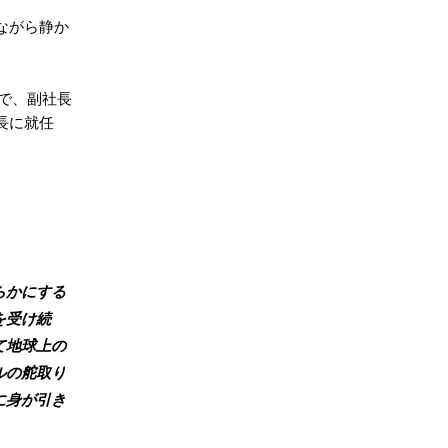
ながら静か
まで、副社長
長に就任
。
らかにする
を受け続
て地球上の
ルの舵取り
に身が引き