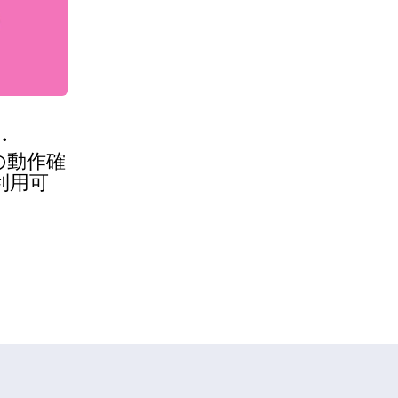
)・
 での動作確
利用可