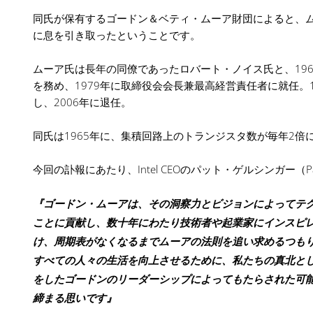
同氏が保有するゴードン＆ベティ・ムーア財団によると、ム
に息を引き取ったということです。
ムーア氏は長年の同僚であったロバート・ノイス氏と、196
を務め、1979年に取締役会会長兼最高経営責任者に就任。
し、2006年に退任。
同氏は1965年に、集積回路上のトランジスタ数が毎年2
今回の訃報にあたり、Intel CEOのパット・ゲルシンガー（Pa
『ゴードン・ムーアは、その洞察力とビジョンによってテ
ことに貢献し、数十年にわたり技術者や起業家にインスピ
け、周期表がなくなるまでムーアの法則を追い求めるつも
すべての人々の生活を向上させるために、私たちの真北と
をしたゴードンのリーダーシップによってもたらされた可
締まる思いです』