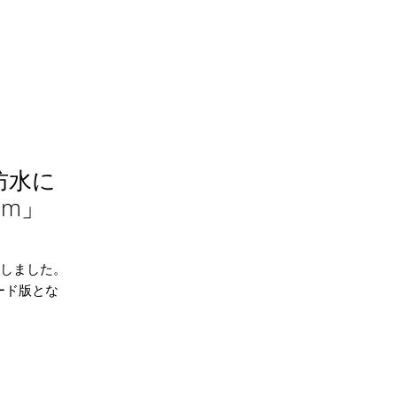
7防水に
lim」
を開始しました。
レード版とな