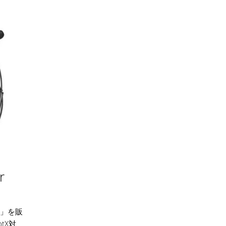
r
m+」を販
tX対