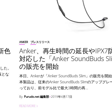
ANKER
プレスリリース
に新色
Anker、再生時間の延長やIPX
対応した「Anker SoundBuds S
の販売を開始
しました。
ド版とな
本日、Ankerが「Anker SoundBuds Slim」の販売
本製品は、従来のAnker SoundBuds Slimのアップグ
っており、前モデル比で最大3時間の再...
By
Purudo.net 編集部
2019年4月17日
READ MORE