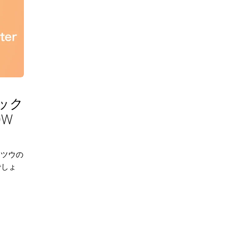
ミック
W
トツウの
でしょ