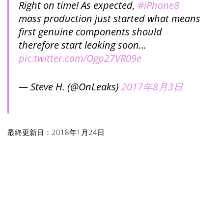
Right on time! As expected,
#iPhone8
mass production just started what means
first genuine components should
therefore start leaking soon…
pic.twitter.com/Ogp27VR09e
— Steve H. (@OnLeaks)
2017年8月3日
最終更新日：2018年1月24日