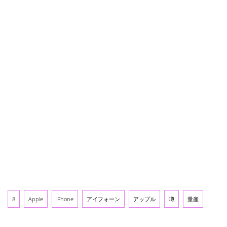
8
Apple
iPhone
アイフォーン
アップル
噂
量産