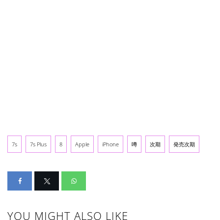
7s
7s Plus
8
Apple
iPhone
噂
次期
発売次期
YOU MIGHT ALSO LIKE