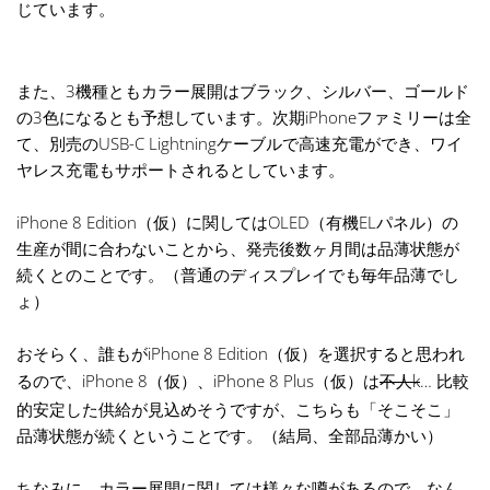
じています。
また、3機種ともカラー展開はブラック、シルバー、ゴールド
の3色になるとも予想しています。次期iPhoneファミリーは全
て、別売のUSB-C Lightningケーブルで高速充電ができ、ワイ
ヤレス充電もサポートされるとしています。
iPhone 8 Edition（仮）に関してはOLED（有機ELパネル）の
生産が間に合わないことから、発売後数ヶ月間は品薄状態が
続くとのことです。（普通のディスプレイでも毎年品薄でし
ょ）
おそらく、誰もがiPhone 8 Edition（仮）を選択すると思われ
るので、iPhone 8（仮）、iPhone 8 Plus（仮）は
不人k
… 比較
的安定した供給が見込めそうですが、こちらも「そこそこ」
品薄状態が続くということです。（結局、全部品薄かい）
ちなみに、カラー展開に関しては様々な噂があるので、なん