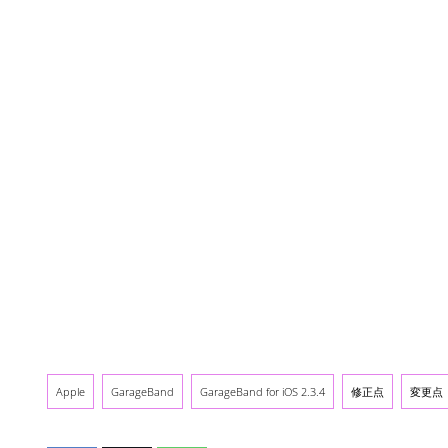
Apple
GarageBand
GarageBand for iOS 2.3.4
修正点
変更点