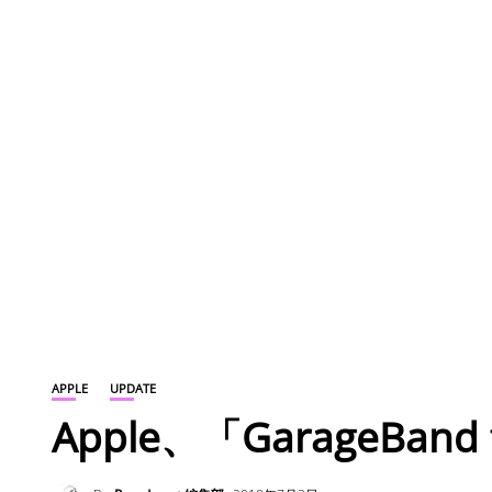
APPLE
UPDATE
Apple、「GarageBand