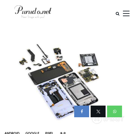
ANDROID
GOOGLE
PIXEL
ネタ