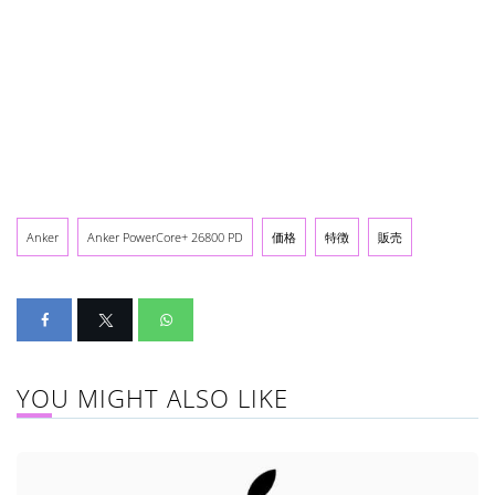
Anker
Anker PowerCore+ 26800 PD
価格
特徴
販売
YOU MIGHT ALSO LIKE