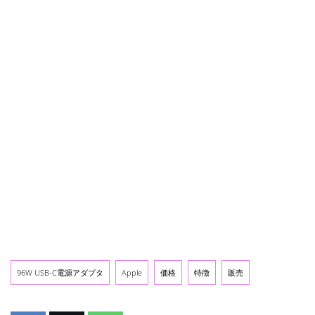
96W USB-C電源アダプタ
Apple
価格
特徴
販売