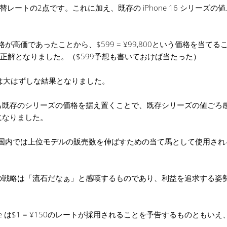
為替レートの2点です。これに加え、既存の iPhone 16 シリーズの
格が高価であったことから、$599 = ¥99,800という価格を当てる
ては正解となりました。（$599予想も書いておけば当たった）
ちらは大はずしな結果となりました。
も既存のシリーズの価格を据え置くことで、既存シリーズの値ごろ
になりました。
は日本国内では上位モデルの販売数を伸ばすための当て馬として使用さ
の戦略は「流石だなぁ」と感嘆するものであり、利益を追求する姿
e は$1 = ¥150のレートが採用されることを予告するものともい