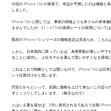
今回の iPhone 16e の発表で、本誌が予測したのは価格と
しました。
iPhone 16e に関しては、事前の情報よりも米ドルの本体価
ませんでしたが、$1 = ¥150の為替レートの採用につい
既存の iPhone 16 シリーズの価格改定は見送られ、こ
しかし、日本国内に限っていえば、為替変動が激しい中で
ることに成功し、上位モデルを選んで貰いやすくなる環境
これはこれで戦略としては賢いもので、iPhone 16e 
いう位置付けかと思います。
円安だからといって、安易に価格を上げて来ないこの辺り
ずニッコリしてしまいます。（株主なので）
とはいえ裏を返せば、9月に発売されるであろう次期 iPhon
換えまでに「慣れ」を求めるものともいえそうです。