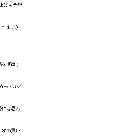
値上げも予想
ことはでき
感を演出す
れるモデルと
勢には思わ
え、次の買い