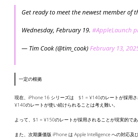
Get ready to meet the newest member of th
Wednesday, February 19.
#AppleLaunch
p
— Tim Cook (@tim_cook)
February 13, 202
一定の根拠
現在、iPhone 16 シリーズは $1 = ¥140のレートが採
¥140のレートが使い続けられることは考え難い。
よって、$1 = ¥150のレートが採用されることが現実的で
また、次期廉価版 iPhone は Apple Intellige