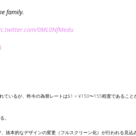
e family.
ic.twitter.com/0ML0NfMedu
5
用されているが、昨今の為替レートは$1 = ¥150〜155程度であることか
ある。
nce への対応及び、抜本的なデザインの変更（フルスクリーン化）が行われる見