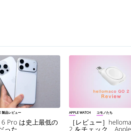
LE 製品レビュー
APPLE WATCH
コモノたち
e 16 Pro は史上最低の
［レビュー］helloma
e だった
2 をチェック Apple 