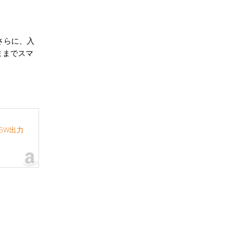
さらに、入
ままでスマ
大15W出力