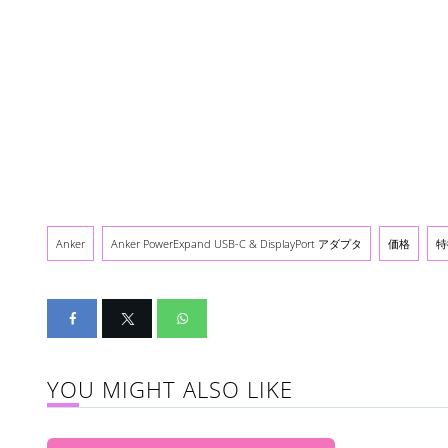
Anker
Anker PowerExpand USB-C & DisplayPort アダプタ
価格
特
YOU MIGHT ALSO LIKE