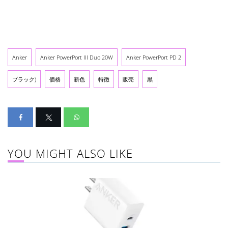
Anker
Anker PowerPort III Duo 20W
Anker PowerPort PD 2
ブラック)
価格
新色
特徴
販売
黒
YOU MIGHT ALSO LIKE