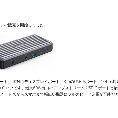
PD Dock」の販売を開始しました。
Iポート、4K対応ディスプレイポート、3つのUSB-Aポート、1Gbps
-C ハブです。最大60W出力のアップストリーム USB-C ポートと最
ポートを搭載し、ノートPCからスマホまで幅広い機器にフルスピード充電が可能