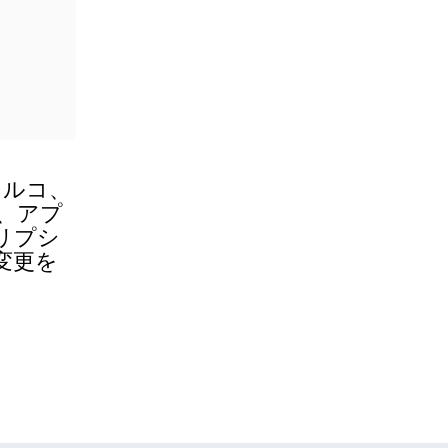
トルコ、
、アプ
リプシ
変更を