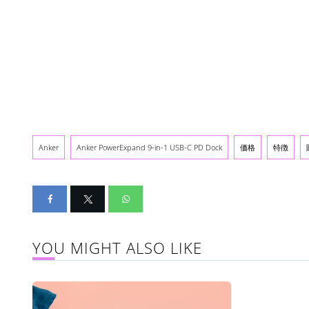
Anker
Anker PowerExpand 9-in-1 USB-C PD Dock
価格
特徴
YOU MIGHT ALSO LIKE