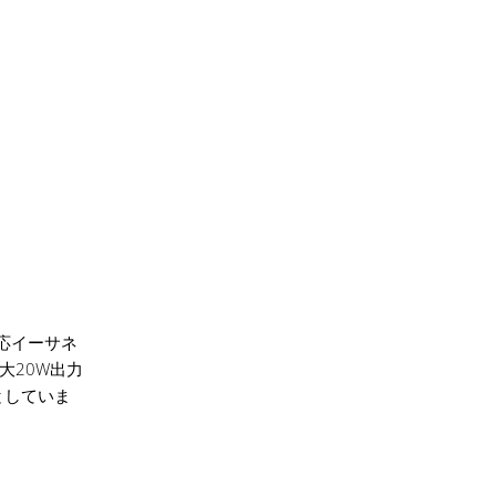
対応イーサネ
大20W出力
だとしていま