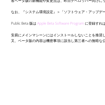
各ベータ版の新機能や変更点は、昨日デベロッパー向けに
なお、『システム環境設定』＞「ソフトウェア・アップデ
Public Beta 版は
Apple Beta Software Program
に登録すれ
安易にメインマシーンにはインストールしないことを推奨
又、ベータ版の内容は機密事項に該当し第三者への無暗な