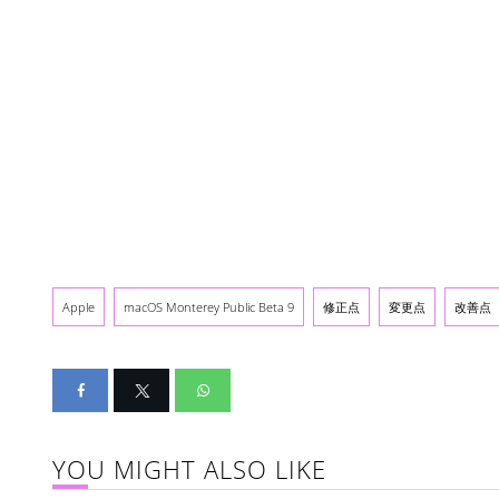
Apple
macOS Monterey Public Beta 9
修正点
変更点
改善点
YOU MIGHT ALSO LIKE