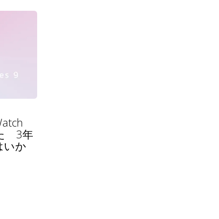
atch
きた 3年
はいか