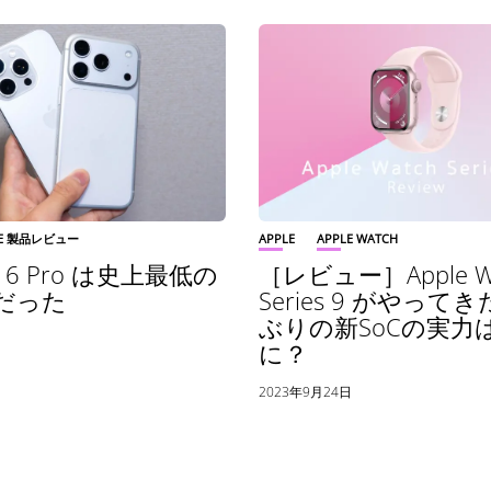
LE 製品レビュー
APPLE
APPLE WATCH
e 16 Pro は史上最低の
［レビュー］Apple W
e だった
Series 9 がやって
ぶりの新SoCの実力
日
に？
2023年9月24日