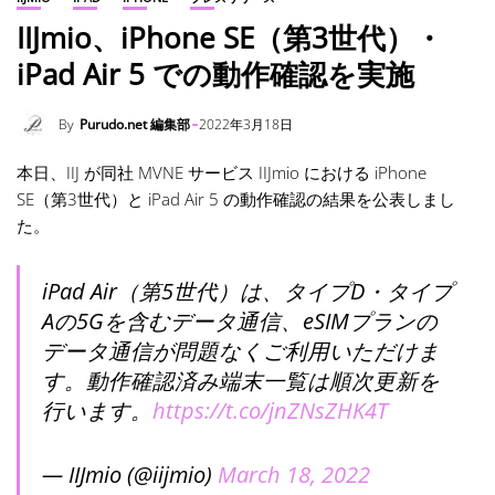
IIJmio、iPhone SE（第3世代）・
iPad Air 5 での動作確認を実施
By
Purudo.net 編集部
2022年3月18日
本日、IIJ が同社 MVNE サービス IIJmio における iPhone
SE（第3世代）と iPad Air 5 の動作確認の結果を公表しまし
た。
iPad Air（第5世代）は、タイプD・タイプ
Aの5Gを含むデータ通信、eSIMプランの
データ通信が問題なくご利用いただけま
す。動作確認済み端末一覧は順次更新を
行います。
https://t.co/jnZNsZHK4T
— IIJmio (@iijmio)
March 18, 2022