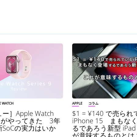
E WATCH
APPLE
コラム
］Apple Watch
$1 = ¥140 で売ら
s 9 がやってきた 3年
iPhone 15 まも
SoCの実力はいか
るであろう新型 iPa
が意味するものとは