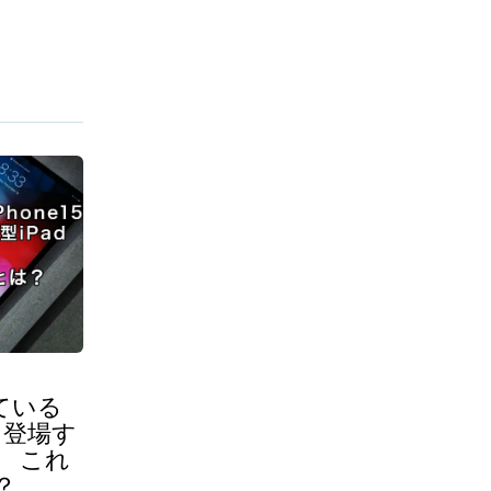
れている
なく登場す
d これ
？