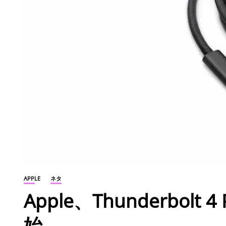
APPLE
ネタ
Apple、Thunderbo
始