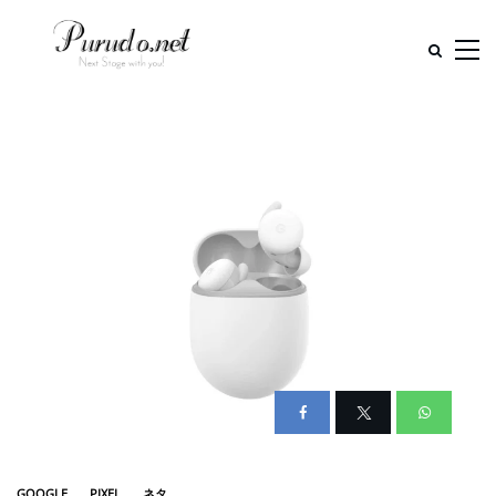
GOOGLE
PIXEL
ネタ