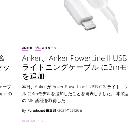
ANKER
プレスリリース
 &
Anker、Anker PowerLine II USB
セッ
ライトニングケーブル に3m
を追加
ングケーブ
本日、Anker が Anker PowerLine II USB-C & ライ
le の
ル に3mモデルを追加したことを発表しました。 本製品は
の MFi 認証を取得した ...
By
Purudo.net 編集部
2021年2月26日
READ MORE