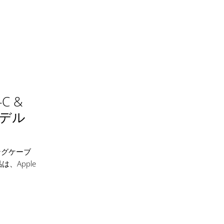
-C &
モデル
トニングケーブ
、Apple