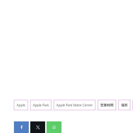
Apple
Apple Park
Apple Park Visitor Center
営業時間
場所