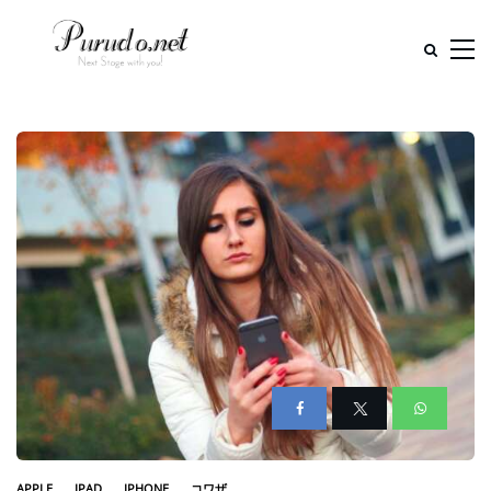
APPLE
IPAD
IPHONE
コワザ