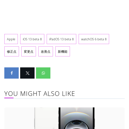
Apple
iOS 13 beta 8
iPadOS 13 beta 8
watchOS 6 beta 8
修正点
変更点
改善点
新機能
YOU MIGHT ALSO LIKE