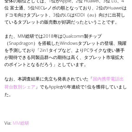
全体の順位としては、1位がApple、2位 Huawei、3位 LG、4
位 富士通、5位NECレノボの順となっており、2位のHuaweiは
ドコモ向けタブレット、3位のLGはKDDI（au）向けに出荷し
ているタブレットの販売数が好調だったということです。
また、MM総研では2018年はQualcomm製チップ
（Snapdragon）を搭載したWindowsタブレットの登場、飛躍
を予測しており「2in1タイプなど、よりPCライクな使い勝手
が期待できる同製品群への期待は高く、タブレット市場拡大
のポイントとなるだろう」としています。
なお、本調査結果に先立ち発表されていた「
国内携帯電話出
荷台数別シェア
」でもAppleが6年連続で1位を獲得していまし
た。
Via:
MM総研