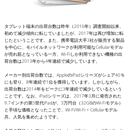
タブレット端末の出荷台数は昨年（2016年）調査開始以来、
初めて減少傾向に転じていましたが、2017年は再び増加に転
じたということです。また、携帯電話大手3社が販売する製品
を中心に、モバイルネットワークが利用可能なCellularモデル
が売れ筋となっている一方、Wi-Fiしか利用できない機種の出
荷台数は2013年から4年連続で減少しています。
メーカー別出荷台数では、AppleのiPadシリーズがシェア40％
にも登り、8年連続で1位を獲得しています。しかしながら、
出荷台数は2014年をピークに3年連続で減少しているという
ことです。なお、iPadシリーズは、2017年3月に発売された
9.7インチの第5世代iPadが、3万円台（32GBのWi-Fiモデル）
と手頃な価格となったことで、Wi-Fi/Wi-Fi + Cellularモデル
共、人気を集めたようです。