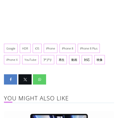
Google
HDR
iOS
iPhone
iPhone 8
iPhone 8 Plus
iPhone X
YouTube
アプリ
再生
動画
対応
映像
YOU MIGHT ALSO LIKE