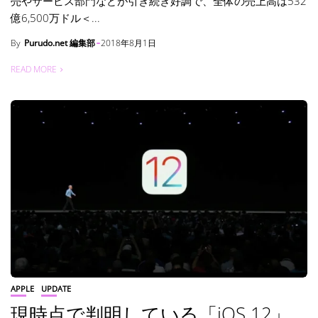
売やサービス部門などが引き続き好調で、全体の売上高は532
億6,500万ドル＜...
By
Purudo.net 編集部
2018年8月1日
READ MORE
APPLE
UPDATE
現時点で判明している「iOS 12」