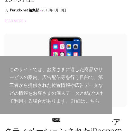
By
Purudo.net 編集部
2018年1月18日
READ MORE
このサイトでは、お客さまに適した商品やサ
ービスの案内、広告配信等を行う目的で、第
三者から提供された位置情報や広告データな
どの情報をお客さまの個人データと結びつけ
て利用する場合があります。
詳細はこちら
APPLE
IPHONE
2017年9月〜12月にアメリカでア
確認
クティベーションされたiPhoneの