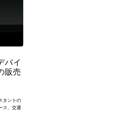
デバイ
での販売
ス
シスタントの
ース、交通