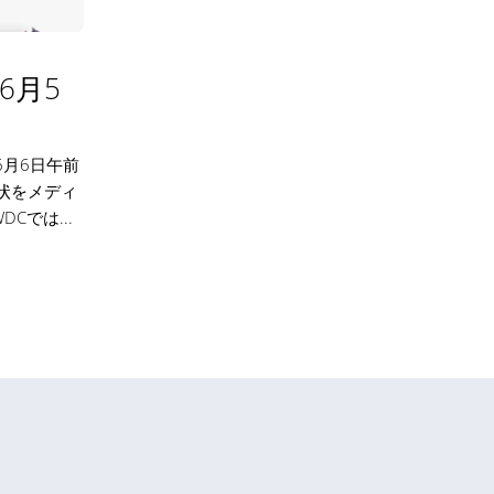
6月5
6月6日午前
待状をメディ
では...