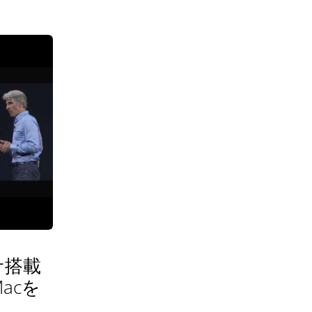
ッサ搭載
acを