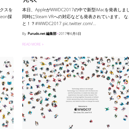
ィックスを
本日、AppleがWWDC2017の中で新型iMacを発表しま
eon採
同時にSteam VRへの対応なども発表されています。 
と！？#WWDC2017 pic.twitter.com/...
By
Purudo.net 編集部
2017年6月6日
READ MORE