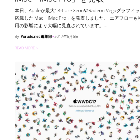
本日、Appleが最大18-Core XeonやRadeon Vegaグラフ
搭載したiMac「iMac Pro」を発表しました。 エアフローもX
用の影響により大幅に見直されています。...
By
Purudo.net 編集部
2017年6月6日
READ MORE