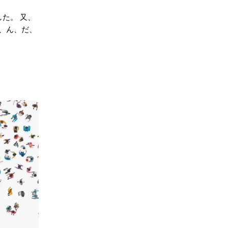
した。 又、
な、ん、だ、