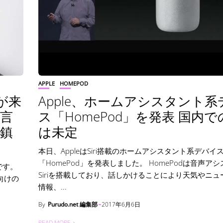
APPLE
HOMEPOD
7が来
Apple、ホームアシスタント系
言
ス「HomePod」を発表 国内
鎮
は未定
本日、AppleはSiri搭載のホームアシスタント系デバイ
「HomePod」を発表しました。 HomePodは音声ア
）です。
Siriを搭載しており、話しかけることにより天気やニュ
ム向けの
情報、...
By
Purudo.net 編集部
2017年6月6日
READ MORE