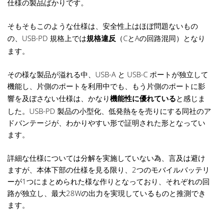
仕様の製品ばかりです。
そもそもこのような仕様は、安全性上はほぼ問題ないもの
の、USB-PD 規格上では
規格違反
（CとAの回路混同）となり
ます。
その様な製品が溢れる中、USB-A と USB-C ポートが独立して
機能し、片側のポートを利用中でも、もう片側のポートに影
響を及ぼさない仕様は、かなり
機能性に優れている
と感じま
した。USB-PD 製品の小型化、低発熱をを売りにする同社のア
ドバンテージが、わかりやすい形で証明された形となってい
ます。
詳細な仕様については分解を実施していない為、言及は避け
ますが、本体下部の仕様を見る限り、2つのモバイルバッテリ
ーが1つにまとめられた様な作りとなっており、それぞれの回
路が独立し、最大28Wの出力を実現しているものと推測でき
ます。