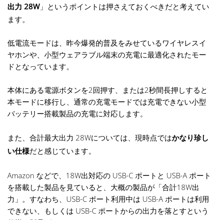
出力 28W
」というポイントは押さえておくべきだと考えてい
ます。
低電流モードは、昨今爆発的普及をみせているワイヤレスイ
ヤホンや、小型ウェアラブル端末の充電に最適化されたモー
ドとなっています。
本体にある電源ボタンを2回押す、または2秒間長押しすると
本モードに移行し、通常の充電モードでは充電できない小型
バッテリー搭載製品の充電に対応します。
また、合計最大出力 28Wについては、現時点では
かなり珍し
い仕様
だと感じています。
Amazon などで、18W出対応の USB-C ポートと USB-A ポート
を搭載した製品を見ていると、大概の製品が「合計18W出
力」。すなわち、USB-C ポート利用中は USB-A ポートは利用
できない、もしくは USB-C ポートからの出力を落とすという