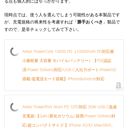
る点も個人的には引っかかります。
現時点では、使う人を選んでしまう可能性がある本製品です
が、充電規格の将来性を考慮すれば「
勝手おくべき
」製品で
すので、是非チェックしてみて下さい。
Anker PowerCore 10000 PD（10000mAh PD対応最
小最軽量 大容量 モバイルバッテリー）【PSE認証
済/Power Delivery対応/USB-C入出力ポート/PowerIQ
搭載/低電流モード搭載】iPhone&Android対応
Anker PowerPort Atom PD 1(PD対応 30W USB-C急速
充電器)【GaN (窒化ガリウム) 採用/Power Delivery対
応/超コンパクトサイズ 】iPhone XS/XS Max/XR/X、