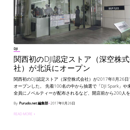
DJI
関西初のDJI認定ストア（深空株
社）が北浜にオープン
関西初のDJI認定ストア（深空株式会社）が2017年8月26日
オープンした。 先着100名の中から抽選で「DJI Spark」や
全員にノベルティーが配布されるなど、開店前から200人を超
By
Purudo.net 編集部
2017年8月26日
READ MORE