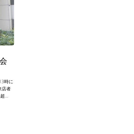
式会
13時に
来店者
...