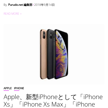
By
Purudo.net 編集部
2018年9月14日
READ MORE
APPLE
IPHONE
Apple、新型iPhoneとして「iPhone
Xs」「iPhone Xs Max」「iPhone