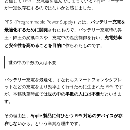
と信じて USB-C 充電器を選んでしまっている Apple ユーザー
が一定数存在するのではないかと感じました。
PPS（Programmable Power Supply）とは、
バッテリー充電を
最適化するために開発
されたもので、バッテリー充電時の昇
圧・降圧の変換ロスや、充電中の温度制御を行い、
充電効率
と安全性を高めることを目的
に作られたものです。
世の中の半数の人は不要
バッテリー充電を最適化、すなわちスマートフォンやタブレ
ットなどの充電をより効率よく行うために生まれた PPS です
が、本稿執筆時点では
世の中の半数の人には不要
だといえま
す。
その理由は、
Apple 製品に何ひとつ PPS 対応のデバイスが存
在しない
から。という単純な理由です。