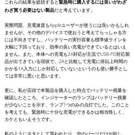
これらの結果を総括すると
緊急時に購入するには良いがわざ
わざ買う必要はない製品
だと考えています。
実際問題、充電速度もAppleユーザーが使うには良いかもしれ
ませんが、その他のデバイスで使おうと考えてらっしゃる方
には不向きですし、バッテリーの実行容量も標準値ラインを
大幅に下回っており、効率の良い充電ができているとはいえ
ません。また、本体への充電も2A対応が主流でUSB-PD対応製
品が出てきている現状で、2Aと比較して充電に倍以上時間の
かかる1A入力にしか対応していないというのも使い勝手とし
ては非常に悪いと思います。
更に、私が店頭で本製品を購入した時点でバッテリー残量を
確認したところ、インジケーターのランプはバッテリー残量
が少ないことを示す、ランプ1つのみの点灯でした。このこと
を考えても、緊急時に十分な充電ができるかは相当怪しく、
カケともいえそうです。
私のようにネタとして買われたり、中のパーツだけが欲し