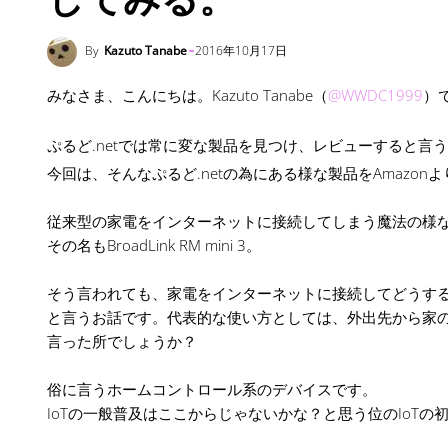
By
Kazuto Tanabe
2016年10月17日
みなさま、こんにちは。Kazuto Tanabe（
@WWDC1999
）
ぷるど.netでは常に変な製品を見つけ、レビューすると言
今回は、そんなぷるど.netの為にある様な製品をAmazon
従来型の家電をインターネットに接続してしまう魔法の様
その名もBroadLink RM mini 3。
そう言われても、家電をインターネットに接続してどうす
と言うお話です。代表的な使い方としては、外出先から家
言った所でしょうか？
俗に言うホームコントロール系のデバイスです。
IoTの一般普及はここからじゃないかな？と思う位のIoTの