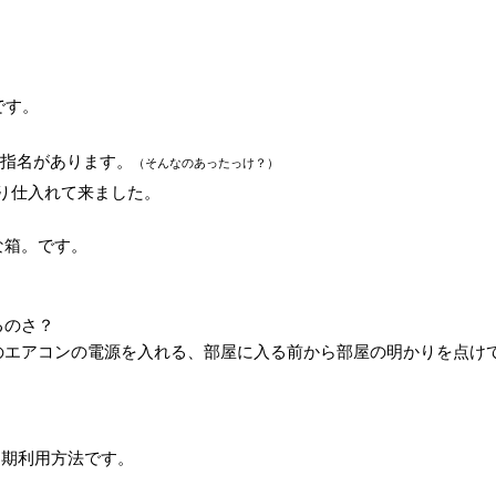
です。
う指名があります。
（そんなのあったっけ？）
より仕入れて来ました。
な箱。です。
るのさ？
のエアコンの電源を入れる、部屋に入る前から部屋の明かりを点け
初期利用方法です。