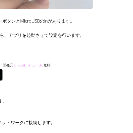
タンとMicroUSBのinがあります。
から、アプリを起動させて設定を行います。
開発元:
BroadLink Co., Ltd
無料
す。
をネットワークに接続します。