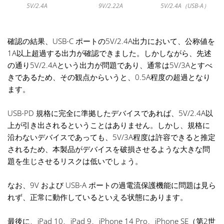
9V/2.22A
5V/2.4A（USB-A）
5V/2.4A
確認の結果、USB-C ポートの5V/2.4A出力において、公称値を
1A以上超過する出力が確認できました。しかしながら、先述
の通り5V/2.4Aという出力が問題であり、通常は5V/3Aとすべ
きであるため、その観点からいうと、0.5A程度の超過となり
ます。
USB-PD 規格に完全に準拠したデバイスであれば、5V/2.4A以
上が引き出されるということはありません。しかし、規格に
沿わないデバイスであっても、5V/3A程度は許容できると推定
されるため、本製品がデバイスを破損させるような大きな問
題を生じさせるリスクは低いでしょう。
なお、9V および USB-A ポートの過電流保護機能に問題は見ら
れず、正常に動作しているといえる状態にあります。
最後に、iPad 10、iPad 9、iPhone 14 Pro、iPhone SE（第2世