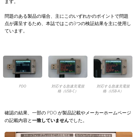
ます。
問題のある製品の場合、主にこのいずれかのポイントで問題
点が露呈するため、本誌ではこの3つの検証結果を主に使用し
ています。
PDO
対応する急速充電規
対応する急速充電規
格（USB-C）
格（USB-A）
確認の結果、一部の PDO が製品記載やメーカーホームページ
の記載内容と
一致していません
でした。