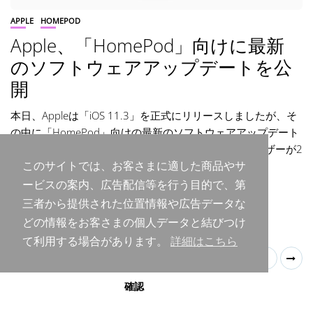
APPLE
HOMEPOD
Apple、「HomePod」向けに最新
のソフトウェアアップデートを公
開
本日、Appleは「iOS 11.3」を正式にリリースしましたが、そ
の中に「HomePod」向けの最新のソフトウェアアップデート
が含まれているようです。 本アップデートには、ユーザーが2
台の「Home...
このサイトでは、お客さまに適した商品やサ
ービスの案内、広告配信等を行う目的で、第
By
Purudo.net 編集部
2018年3月30日
三者から提供された位置情報や広告データな
READ MORE
どの情報をお客さまの個人データと結びつけ
て利用する場合があります。
詳細はこちら
1
2
確認