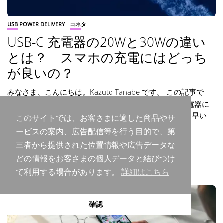
USB POWER DELIVERY
コネタ
USB-C 充電器の20Wと30Wの違い
とは？ スマホの充電にはどっち
が良いの？
みなさま、こんにちは。Kazuto Tanabe です。 この記事で
は、スマートフォンやタブレットを充電するための充電器に
書かれている20Wと30Wの違いをご紹介します。 結論 早い
このサイトでは、お客さまに適した商品やサ
話、この2つは充電...
ービスの案内、広告配信等を行う目的で、第
By
Kazuto Tanabe
2023年10月22日
三者から提供された位置情報や広告データな
どの情報をお客さまの個人データと結びつけ
READ MORE
て利用する場合があります。
詳細はこちら
確認