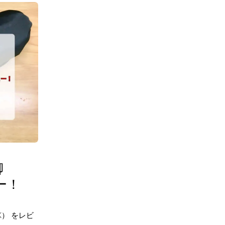
脚
ュー！
、
-BK） をレビ