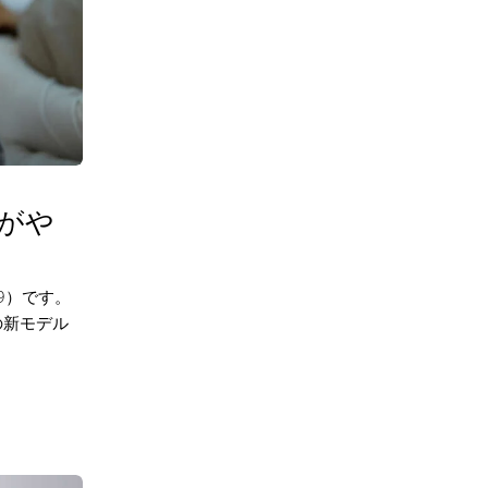
2がや
99）です。
」の新モデル