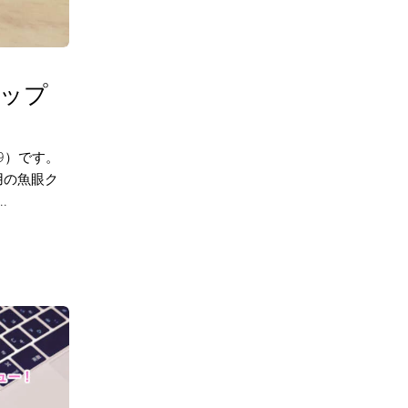
リップ
99）です。
用の魚眼ク
.