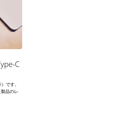
Type-C
99）です。
た製品のレ